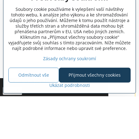
Soubory cookie používáme k vylepšení vaší návštěvy
tohoto webu, k analýze jeho výkonu a ke shromažďování
údajů o jeho používání. Můžeme k tomu použít nástroje a
služby třetích stran a shromážděná data mohou být
přenášena partnerům v EU, USA nebo jiných zemích.
26%
Kliknutím na „Přijmout všechny soubory cookie“
vyjadřujete svůj souhlas s tímto zpracováním. Níže můžete
najít podrobné informace nebo upravit své preference.
Kidizoom – cestovní pouzdro modré
Skladem
Zásady ochrany soukromí
658,70 Kč
Do košíku
Odmítnout vše
Přijmout všechny cookies
Tato stránka používá cookies.
Vice info
*
Ukázat podrobnosti
Potvrdit
Novinka