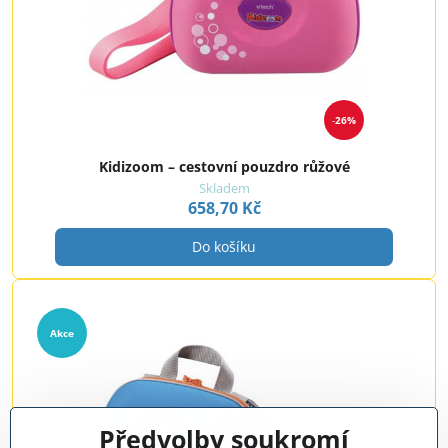
26%
Kidizoom – cestovní pouzdro růžové
Skladem
658,70 Kč
Do košíku
Akce
Předvolby soukromí