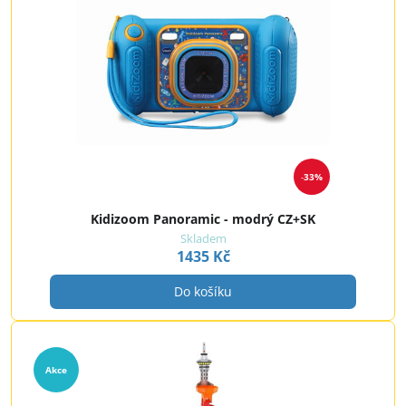
33%
Kidizoom Panoramic - modrý CZ+SK
Skladem
1435 Kč
Do košíku
Akce