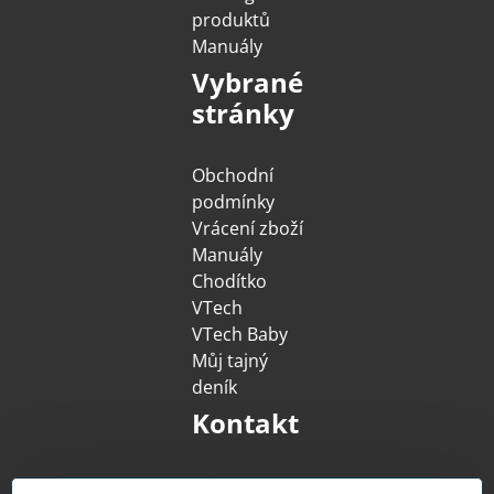
produktů
Manuály
Vybrané
stránky
Obchodní
podmínky
Vrácení zboží
Manuály
Chodítko
VTech
VTech Baby
Můj tajný
deník
Kontakt
MENUG s​.r​.o​.