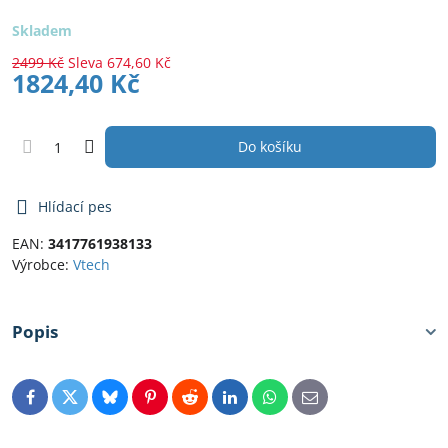
Skladem
2499 Kč
Sleva
674,60 Kč
1824,40 Kč
Do košíku
Hlídací pes
EAN:
3417761938133
Výrobce:
Vtech
Popis
Facebook
Twitter
Bluesky
Pinterest
Reddit
LinkedIn
WhatsApp
E-
mail