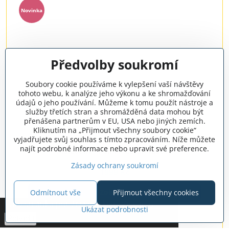
Novinka
Předvolby soukromí
Soubory cookie používáme k vylepšení vaší návštěvy
tohoto webu, k analýze jeho výkonu a ke shromažďování
údajů o jeho používání. Můžeme k tomu použít nástroje a
služby třetích stran a shromážděná data mohou být
přenášena partnerům v EU, USA nebo jiných zemích.
Kliknutím na „Přijmout všechny soubory cookie“
vyjadřujete svůj souhlas s tímto zpracováním. Níže můžete
najít podrobné informace nebo upravit své preference.
KidiZoom® Fun FX CZ+SK růžový
očekáváme
Zásady ochrany soukromí
1999 Kč
Zobrazit
Odmítnout vše
Přijmout všechny cookies
Tato stránka používá cookies.
Vice info
*
Ukázat podrobnosti
Potvrdit