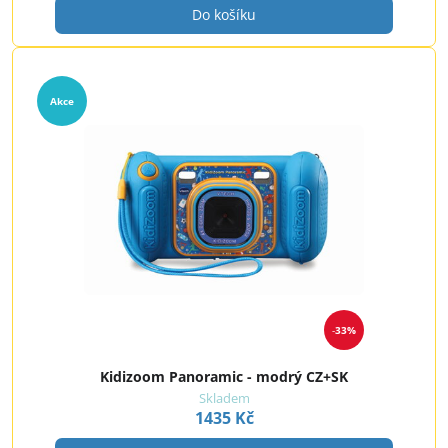
Do košíku
Akce
33%
Kidizoom Panoramic - modrý CZ+SK
Skladem
1435 Kč