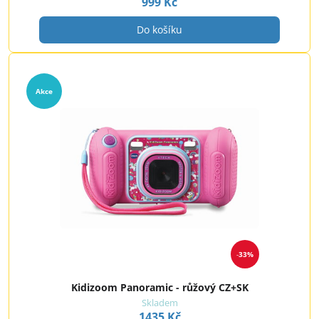
999 Kč
Do košíku
Akce
33%
Kidizoom Panoramic - růžový CZ+SK
Skladem
1435 Kč