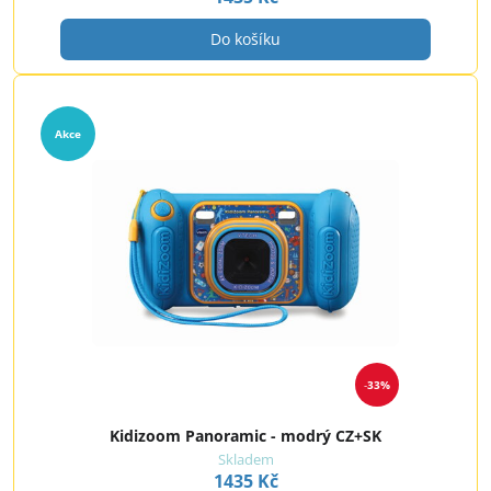
Do košíku
Akce
33%
Kidizoom Panoramic - modrý CZ+SK
Skladem
1435 Kč