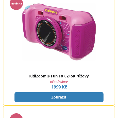
Novinka
KidiZoom® Fun FX CZ+SK růžový
očekáváme
1999 Kč
Zobrazit