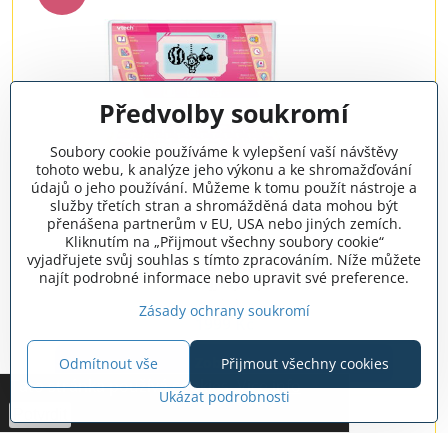
Předvolby soukromí
Soubory cookie používáme k vylepšení vaší návštěvy
tohoto webu, k analýze jeho výkonu a ke shromažďování
údajů o jeho používání. Můžeme k tomu použít nástroje a
služby třetích stran a shromážděná data mohou být
přenášena partnerům v EU, USA nebo jiných zemích.
Kliknutím na „Přijmout všechny soubory cookie“
vyjadřujete svůj souhlas s tímto zpracováním. Níže můžete
VTech Genius XL – vzdělávací notebook CZ růžový
najít podrobné informace nebo upravit své preference.
(dvojjazyčný)
očekáváme
Zásady ochrany soukromí
1999 Kč
Zobrazit
Odmítnout vše
Přijmout všechny cookies
Tato stránka používá cookies.
Vice info
*
Ukázat podrobnosti
Potvrdit