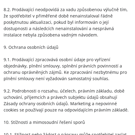
8.2. Prodávající neodpovídá za vadu způsobenou výlučně tím,
že spotřebitel v přiměřené době nenainstaloval řádně
poskytnutou aktualizaci, pokud byl informován o její
dostupnosti a následcích nenainstalování a nesprávná
instalace nebyla způsobena vadným návodem.
9. Ochrana osobních údajů
9.1. Prodávající zpracovává osobní údaje pro vyřízení
objednávky, plnění smlouvy, splnění právních povinností a
ochranu oprávněných zájmů. Ke zpracování nezbytnému pro
plnění smlouvy není vyžadován samostatný souhlas.
9.2. Podrobnosti o rozsahu, účelech, právním základu, době
uchování, příjemcích a právech subjektu údajů obsahují
Zásady ochrany osobních údajů. Marketing a nepovinné
cookies se používají pouze na odpovídajícím právním základě.
10. Stížnosti a mimosoudní řešení sporů
10.1. Stížnost nebo žádost o nápravu může spotřebitel zaslat