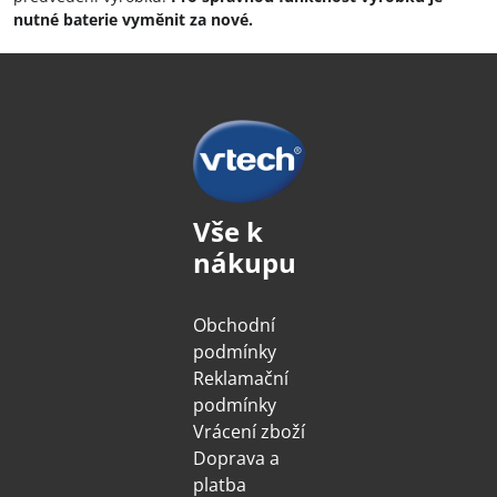
nutné baterie vyměnit za nové.
Vše k
nákupu
Obchodní
podmínky
Reklamační
podmínky
Vrácení zboží
Doprava a
platba