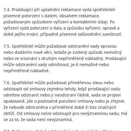
7.4. Prodávající při uplatnění reklamace vydá spotřebiteli
písemné potvrzení s datem, obsahem reklamace,
požadovaným způsobem vyřízení a kontaktními údaji. Po
vyřízení vydá potvrzení o datu a způsobu vyřízení, opravě a
době jejího trvání, případně písemné odůvodnění zamítnutí.
7.5. Spotřebitel může požadovat odstranění vady opravou
nebo dodáním nové věci, ledaže je zvolený způsob nemožný
nebo ve srovnání s druhým nepřiměřeně nákladný. Prodávající
může odstranění vady odmítnout, je-li nemožné nebo
nepřiměřeně nákladné.
7.6. Spotřebitel může požadovat přiměřenou slevu nebo
odstoupit od smlouvy zejména tehdy, když prodávající vadu
odmítne odstranit nebo ji neodstraní řádně, vada se projeví
opakovaně, jde o podstatné porušení smlouvy nebo je zřejmé,
že nebude odstraněna v přiměřené době či bez značných
obtíží. Od smlouvy nelze odstoupit pro nevýznamnou vadu; má
se za to, že vada není nevýznamná.