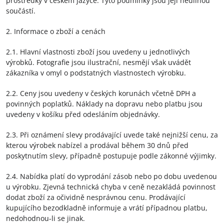
prostředky v českém jazyce. Tyto podmínky jsou její nedílnou
součástí.
2. Informace o zboží a cenách
2.1. Hlavní vlastnosti zboží jsou uvedeny u jednotlivých
výrobků. Fotografie jsou ilustrační, nesmějí však uvádět
zákazníka v omyl o podstatných vlastnostech výrobku.
2.2. Ceny jsou uvedeny v českých korunách včetně DPH a
povinných poplatků. Náklady na dopravu nebo platbu jsou
uvedeny v košíku před odesláním objednávky.
2.3. Při oznámení slevy prodávající uvede také nejnižší cenu, za
kterou výrobek nabízel a prodával během 30 dnů před
poskytnutím slevy, případně postupuje podle zákonné výjimky.
2.4. Nabídka platí do vyprodání zásob nebo po dobu uvedenou
u výrobku. Zjevná technická chyba v ceně nezakládá povinnost
dodat zboží za očividně nesprávnou cenu. Prodávající
kupujícího bezodkladně informuje a vrátí případnou platbu,
nedohodnou-li se jinak.