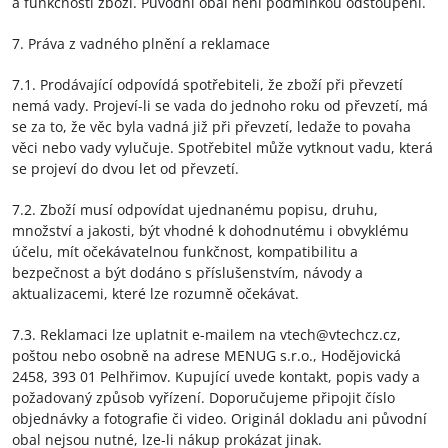
a funkčnosti zboží. Původní obal není podmínkou odstoupení.
7. Práva z vadného plnění a reklamace
7.1. Prodávající odpovídá spotřebiteli, že zboží při převzetí
nemá vady. Projeví-li se vada do jednoho roku od převzetí, má
se za to, že věc byla vadná již při převzetí, ledaže to povaha
věci nebo vady vylučuje. Spotřebitel může vytknout vadu, která
se projeví do dvou let od převzetí.
7.2. Zboží musí odpovídat ujednanému popisu, druhu,
množství a jakosti, být vhodné k dohodnutému i obvyklému
účelu, mít očekávatelnou funkčnost, kompatibilitu a
bezpečnost a být dodáno s příslušenstvím, návody a
aktualizacemi, které lze rozumně očekávat.
7.3. Reklamaci lze uplatnit e-mailem na vtech@vtechcz.cz,
poštou nebo osobně na adrese MENUG s.r.o., Hodějovická
2458, 393 01 Pelhřimov. Kupující uvede kontakt, popis vady a
požadovaný způsob vyřízení. Doporučujeme připojit číslo
objednávky a fotografie či video. Originál dokladu ani původní
obal nejsou nutné, lze-li nákup prokázat jinak.