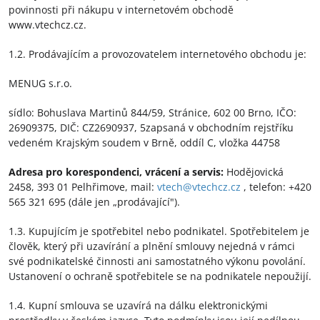
povinnosti při nákupu v internetovém obchodě
www.vtechcz.cz.
1.2. Prodávajícím a provozovatelem internetového obchodu je:
MENUG s.r.o.
sídlo: Bohuslava Martinů 844/59, Stránice, 602 00 Brno, IČO:
26909375, DIČ: CZ2690937, 5zapsaná v obchodním rejstříku
vedeném Krajským soudem v Brně, oddíl C, vložka 44758
Adresa pro korespondenci, vrácení a servis:
Hodějovická
2458, 393 01 Pelhřimove, mail:
vtech@vtechcz.cz
, telefon: +420
565 321 695 (dále jen „prodávající").
1.3. Kupujícím je spotřebitel nebo podnikatel. Spotřebitelem je
člověk, který při uzavírání a plnění smlouvy nejedná v rámci
své podnikatelské činnosti ani samostatného výkonu povolání.
Ustanovení o ochraně spotřebitele se na podnikatele nepoužijí.
1.4. Kupní smlouva se uzavírá na dálku elektronickými