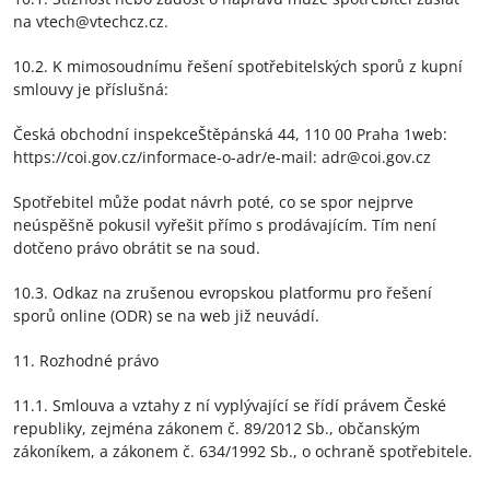
na vtech@vtechcz.cz.
10.2. K mimosoudnímu řešení spotřebitelských sporů z kupní
smlouvy je příslušná:
Česká obchodní inspekceŠtěpánská 44, 110 00 Praha 1web:
https://coi.gov.cz/informace-o-adr/e-mail: adr@coi.gov.cz
Spotřebitel může podat návrh poté, co se spor nejprve
neúspěšně pokusil vyřešit přímo s prodávajícím. Tím není
dotčeno právo obrátit se na soud.
10.3. Odkaz na zrušenou evropskou platformu pro řešení
sporů online (ODR) se na web již neuvádí.
11. Rozhodné právo
11.1. Smlouva a vztahy z ní vyplývající se řídí právem České
republiky, zejména zákonem č. 89/2012 Sb., občanským
zákoníkem, a zákonem č. 634/1992 Sb., o ochraně spotřebitele.