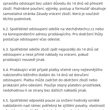
zpravidla odstoupit bez udání důvodu do 14 dnů od převzetí
zboží. Podrobné poučení, výjimky, postup a formulář obsahuje
samostatná stránka Zásady vrácení zboží, která je součástí
těchto podmínek.
6.2. Spotřebitel odstoupení odešle na vtech@vtechcz.cz nebo
na korespondenční adresu prodávajícího. Pro dodržení lhůty
postačuje odstoupení včas odeslat.
6.3. Spotřebitel odešle zboží zpět nejpozději do 14 dnů od
odstoupení a nese přímé náklady na vrácení, pokud
prodávající neuvedl jinak.
6.4. Prodávající vrátí přijaté platby včetně ceny nejlevnějšího
nabízeného běžného dodání do 14 dnů od doručení
odstoupení. Platbu může zadržet do obdržení zboží nebo
prokázání jeho odeslání. Použije stejný platební prostředek,
nedohodnou-li se strany bez dalších nákladů jinak.
6.5. Spotřebitel odpovídá pouze za snížení hodnoty vzniklé
nakládáním nad rámec potřebný ke zjištění povahy, vlastností