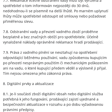
7.7. Reklamace včetně odstranění vady musí být vyřízena a
spotřebitel o tom informován nejpozději do 30 dnů,
nedohodnou-li se písemně na delší lhůtě. Po marném uplynutí
lhůty může spotřebitel odstoupit od smlouvy nebo požadovat
přiměřenou slevu.
7.8. Odstranění vady a převzetí vadného zboží proběhne
bezplatně a bez značných obtíží pro spotřebitele. Účelně
vynaložené náklady oprávněné reklamace hradí prodávající.
7.9. Práva z vadného plnění se nevztahují na opotřebení
odpovídající běžnému používání, vadu způsobenou kupujícím
po převzetí nesprávným použitím či mechanickým poškozením
ani na vadu, o které kupující předem věděl a výslovně ji přijal.
Tím nejsou omezena jeho zákonná práva.
8. Digitální prvky a aktualizace
8.1. Je-li součástí zboží digitální obsah nebo digitální služba
potřebná k jeho fungování, prodávající zajistí ujednané a
bezpečnostní aktualizace v rozsahu a po dobu vyžadovanou
právními předpisy.