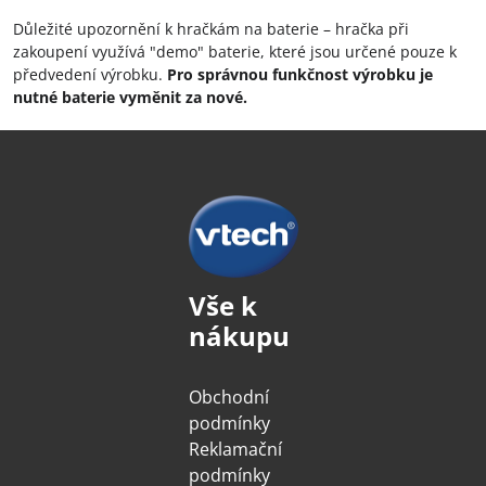
Důležité upozornění k hračkám na baterie – hračka při
zakoupení využívá "demo" baterie, které jsou určené pouze k
předvedení výrobku.
Pro správnou funkčnost výrobku je
nutné baterie vyměnit za nové.
Vše k
nákupu
Obchodní
podmínky
Reklamační
podmínky