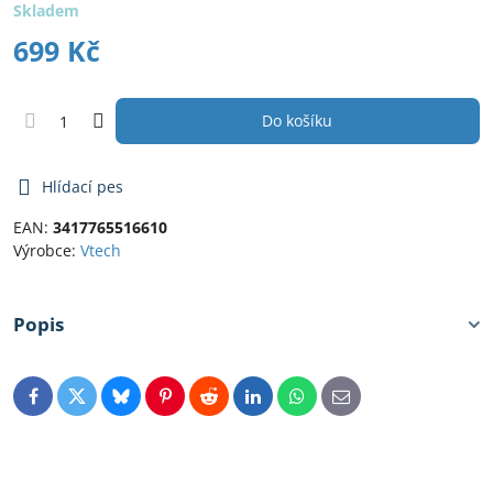
Skladem
699 Kč
Do košíku
Hlídací pes
EAN:
3417765516610
Výrobce:
Vtech
Popis
Facebook
Twitter
Bluesky
Pinterest
Reddit
LinkedIn
WhatsApp
E-
mail