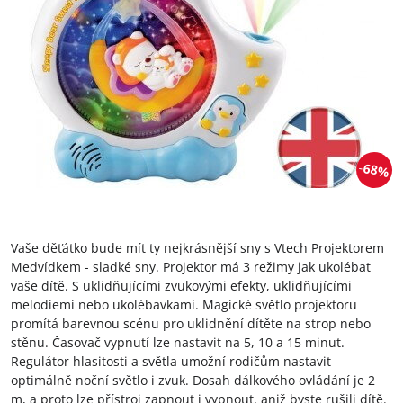
68%
Vaše děťátko bude mít ty nejkrásnější sny s Vtech Projektorem
Medvídkem - sladké sny. Projektor má 3 režimy jak ukolébat
vaše dítě. S uklidňujícími zvukovými efekty, uklidňujícími
melodiemi nebo ukolébavkami. Magické světlo projektoru
promítá barevnou scénu pro uklidnění dítěte na strop nebo
stěnu. Časovač vypnutí lze nastavit na 5, 10 a 15 minut.
Regulátor hlasitosti a světla umožní rodičům nastavit
optimálně noční světlo i zvuk. Dosah dálkového ovládání je 2
m, a proto lze přístroj zapnout i vypnout, aniž byste rušili dítě.