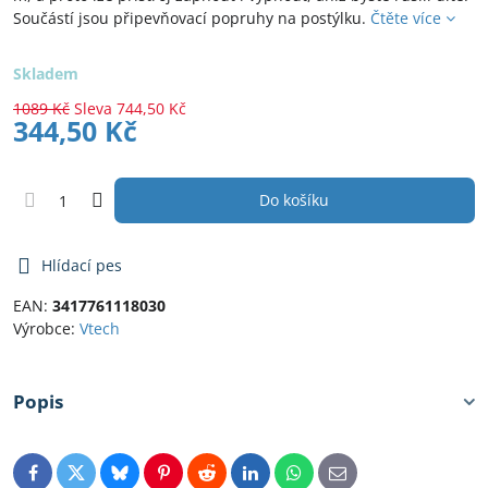
Součástí jsou připevňovací popruhy na postýlku.
Čtěte více
Skladem
1089 Kč
Sleva
744,50 Kč
344,50 Kč
Do košíku
Hlídací pes
EAN:
3417761118030
Výrobce:
Vtech
Popis
Facebook
Twitter
Bluesky
Pinterest
Reddit
LinkedIn
WhatsApp
E-