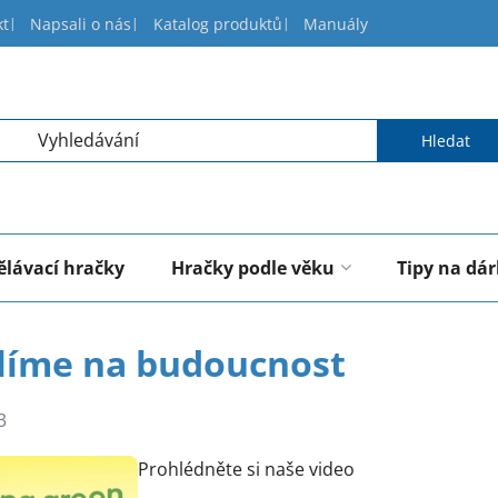
kt
Napsali o nás
Katalog produktů
Manuály
Hledat
ělávací hračky
Hračky podle věku
Tipy na dá
líme na budoucnost
3
nutí
Prohlédněte si naše video