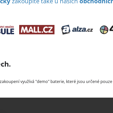
ačky
zakoupíte také u našich
obchodníc
ech.
 zakoupení využívá "demo" baterie, které jsou určené pouz