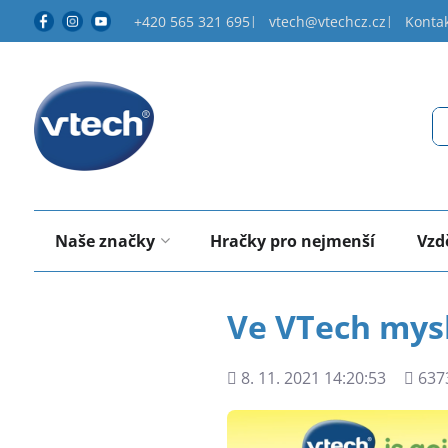
+420 565 321 695
vtech@vtechcz.cz
Konta
Naše značky
Hračky pro nejmenší
Vzd
Ve VTech mys
Přidáno
Počet
8. 11. 2021 14:20:53
637
shléd